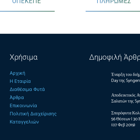
ΟΠΕΚΕΠΕ
ΠΛΗΡΩΜΕΣ
Χρήσιμα
Δημοφιλή Άρθ
Αρχική
Έναρξη του διήμ
Day της Syngen
Η Εταιρία
Διαθέσιμα Φυτά
Αποδεικτικός Α
Άρθρα
Σαλατών της Sy
Επικοινωνία
Σπορόφυτα Κολ
Πολιτική Διαχείρισης
56 Θέσεων | 30
Καταγγελιών
(07 Φεβ 2019)