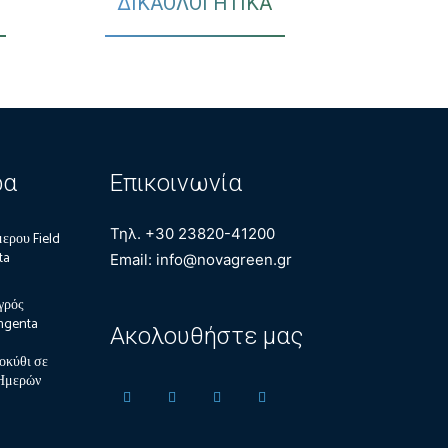
ΔΙΚΑΟΛΟΓΗΤΙΚΑ
ρα
Επικοινωνία
Τηλ. +30 23820-41200
ερου Field
ta
Email: info@novagreen.gr
γρός
ngenta
Ακολουθήστε μας
οκύθι σε
 Ημερών