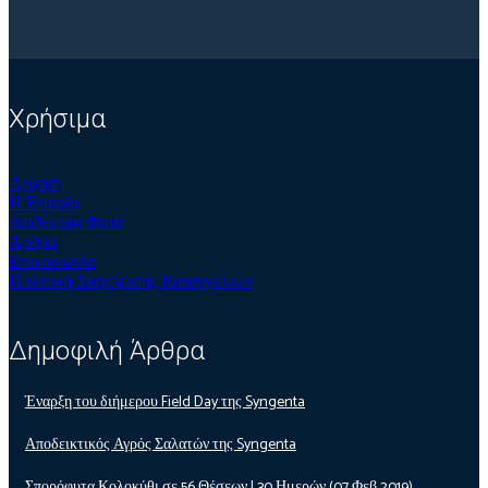
Χρήσιμα
Αρχική
Η Εταιρία
Διαθέσιμα Φυτά
Άρθρα
Επικοινωνία
Πολιτική Διαχείρισης Καταγγελιών
Δημοφιλή Άρθρα
Έναρξη του διήμερου Field Day της Syngenta
Αποδεικτικός Αγρός Σαλατών της Syngenta
Σπορόφυτα Κολοκύθι σε 56 Θέσεων | 30 Ημερών (07 Φεβ 2019)